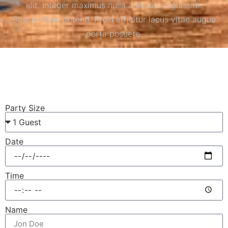
elit. Integer maximus nulla a aliquet dignissim.
Suspendisse potenti. Proin efficitur lacus vitae augue
porta posuere.
Party Size
Date
Time
Name